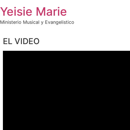
Skip
Yeisie Marie
to
content
Ministerio Musical y Evangelistico
EL VIDEO